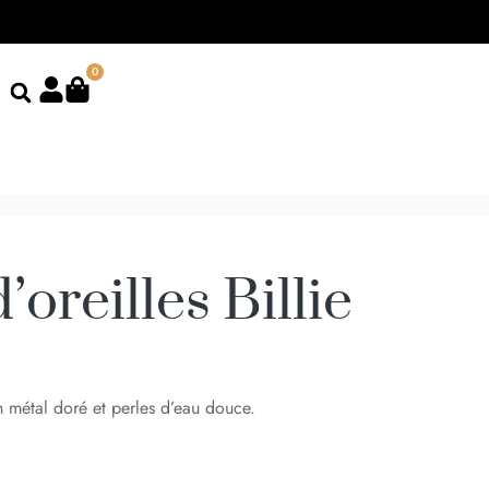
0
’oreilles Billie
n métal doré et perles d’eau douce.