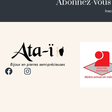
Abonnez-vous 
Insc
Bijoux en pierres semi-précieuses