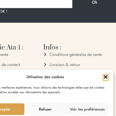
75€ !
e Ata-ï :
Infos :
vente
Conditions générales de vente
e de contact
Livraison & retour
 72 70
Politique de confidentialité
Utilisation des cookies
 32 65
Mentions légales
es meilleures expériences, nous utilisons des technologies telles que les cookies
 et/ou accéder aux informations des appareils.
village 20119 Bastelica
cepter
Refuser
Voir les préférences