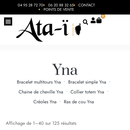
04 95 28 72 70
06 20 88 32 65
CONTACT
POINTS DE VENTE
0
Yna
Bracelet multitours Yna
•
Bracelet simple Yna
•
Chaine de cheville Yna
•
Collier totem Yna
•
Créoles Yna
•
Ras de cou Yna
Affichage de 1–40 sur 125 résultats