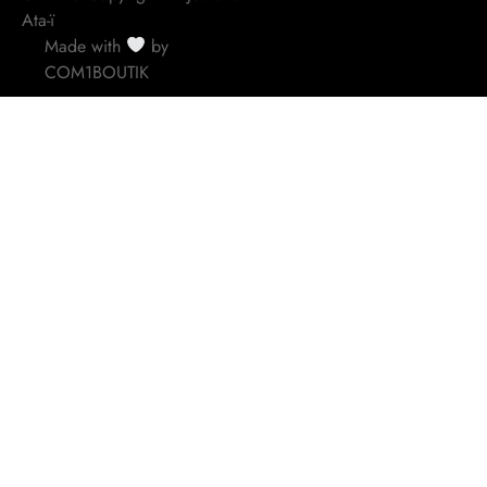
Ata-ï
Made with
by
COM1BOUTIK