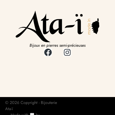
Bijoux en pierres semi-précieuses
© 2026 Copyright - Bijouterie
Ata-ï
Made with
by