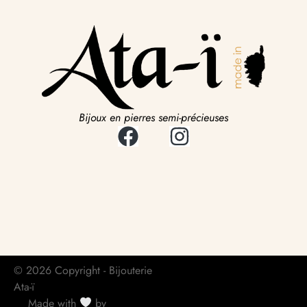
Bijoux en pierres semi-précieuses
© 2026 Copyright - Bijouterie
Ata-ï
Made with
by