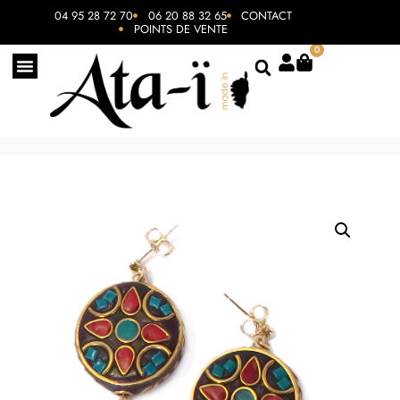
04 95 28 72 70
06 20 88 32 65
CONTACT
POINTS DE VENTE
0