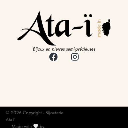
Bijoux en pierres semi-précieuses
© 2026 Copyright - Bijouterie
Ata-ï
Made with
by