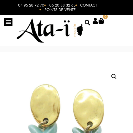
04 95 28 72 70
06 20 88 32 65
CONTACT
POINTS DE VENTE
0