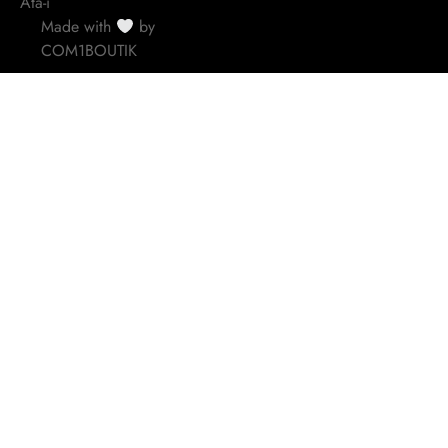
Ata-ï
Made with
by
COM1BOUTIK