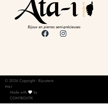
Bijoux en pierres semi-précieuses
© 2026 Copyright - Bijouterie
Ata-ï
Made with
by
COM1BOUTIK