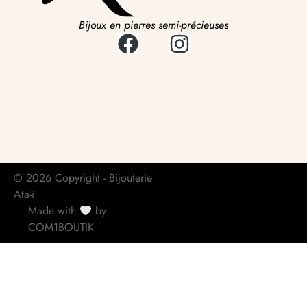
Bijoux en pierres semi-précieuses
© 2026 Copyright - Bijouterie
Ata-ï
Made with
by
COM1BOUTIK