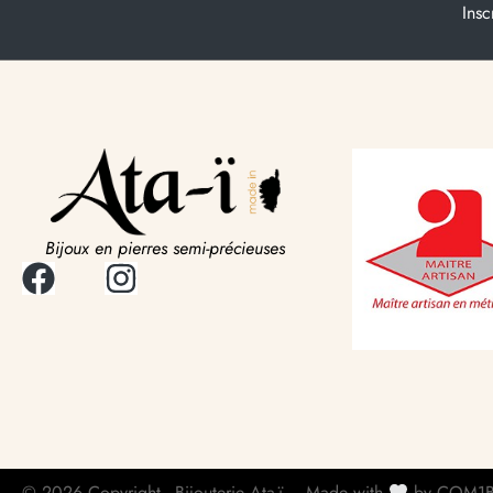
Insc
Bijoux en pierres semi-précieuses
© 2026 Copyright - Bijouterie Ata-ï
Made with
by COM1B