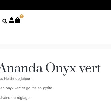
0
 Ananda Onyx vert
es Heishi de Jaïpur .
en onyx vert et goutte en pyrite.
chaine de réglage.