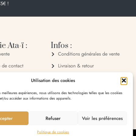
75€ !
e Ata-ï :
Infos :
vente
Conditions générales de vente
e de contact
Livraison & retour
 72 70
Politique de confidentialité
Utilisation des cookies
 32 65
Mentions légales
es meilleures expériences, nous utilisons des technologies telles que les cookies
 et/ou accéder aux informations des appareils.
village 20119 Bastelica
cepter
Refuser
Voir les préférences
Politique de cookies