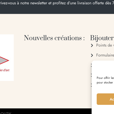
rivez-vous à notre newsletter et profitez d’une livraison offerte dès 
Nouvelles créations :
Bijouteri
Points de 
Formulair
04 95 28
06 20 88
Pour offrir l
pour stocker
Entrée du 
Ac
OUTIK