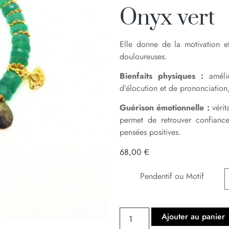
Onyx vert
Elle donne de la motivation e
douloureuses.
Bienfaits physiques :
amélio
d’élocution et de prononciation
Guérison émotionnelle :
vérit
permet de retrouver confianc
pensées positives.
68,00
€
Pendentif ou Motif
Ajouter au panier