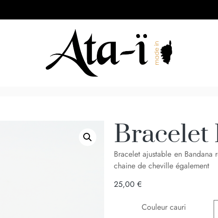
Bracelet
Bracelet ajustable en Bandana r
chaine de cheville également
25,00
€
Couleur cauri