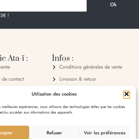
75€ !
e Ata-ï :
Infos :
vente
Conditions générales de vente
e de contact
Livraison & retour
 72 70
Politique de confidentialité
Utilisation des cookies
 32 65
Mentions légales
es meilleures expériences, nous utilisons des technologies telles que les cookies
 et/ou accéder aux informations des appareils.
village 20119 Bastelica
cepter
Refuser
Voir les préférences