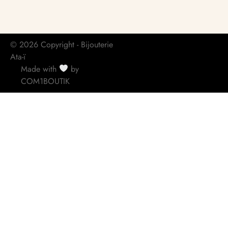
© 2026 Copyright - Bijouterie
Ata-ï
Made with
by
COM1BOUTIK