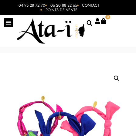
04 95 28 72 70
06 20 88 32 65
CONTACT
POINTS DE VENTE
0