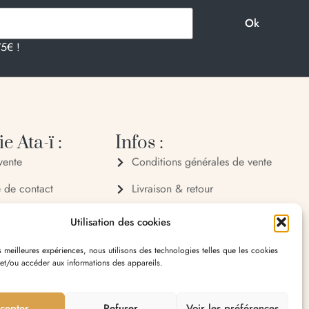
75€ !
e Ata-ï :
Infos :
vente
Conditions générales de vente
e de contact
Livraison & retour
 72 70
Politique de confidentialité
Utilisation des cookies
 32 65
Mentions légales
es meilleures expériences, nous utilisons des technologies telles que les cookies
 et/ou accéder aux informations des appareils.
village 20119 Bastelica
cepter
Refuser
Voir les préférences