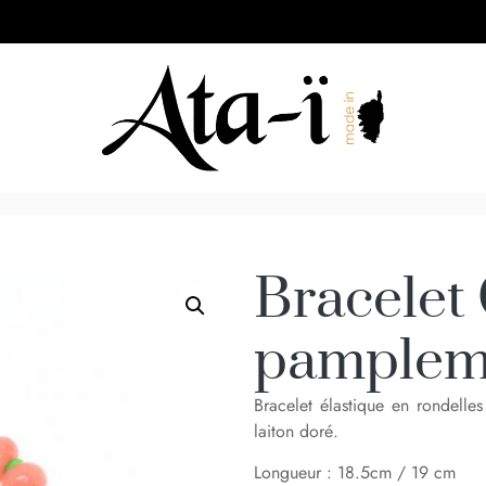
Bracelet 
pamplemo
Bracelet élastique en rondelle
laiton doré.
Longueur : 18.5cm / 19 cm