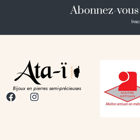
Abonnez-vous 
Insc
Bijoux en pierres semi-précieuses