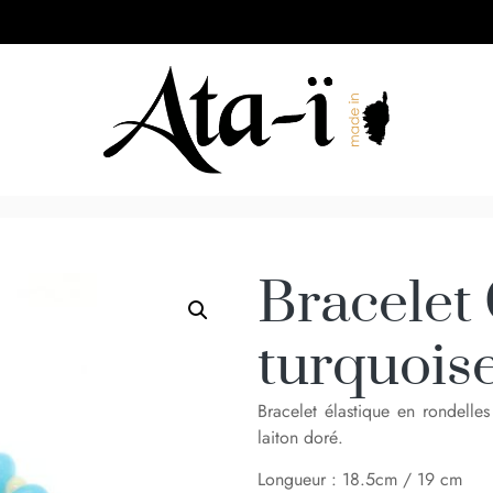
Bracelet 
turquoise
Bracelet élastique en rondelle
laiton doré.
Longueur : 18.5cm / 19 cm