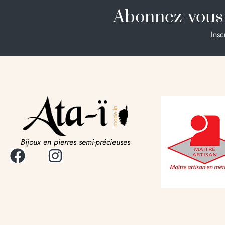
Abonnez-vous 
Insc
Bijoux en pierres semi-précieuses