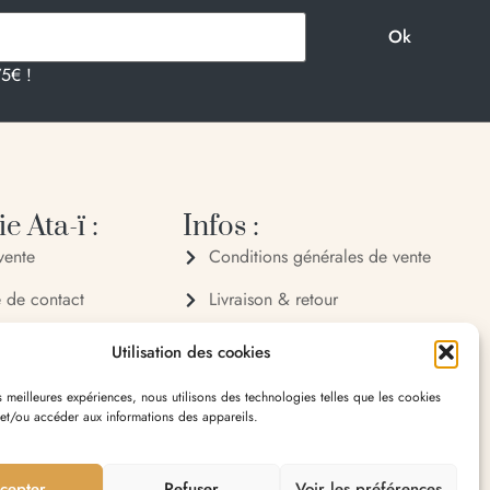
75€ !
e Ata-ï :
Infos :
vente
Conditions générales de vente
e de contact
Livraison & retour
 72 70
Politique de confidentialité
Utilisation des cookies
 32 65
Mentions légales
es meilleures expériences, nous utilisons des technologies telles que les cookies
 et/ou accéder aux informations des appareils.
village 20119 Bastelica
cepter
Refuser
Voir les préférences