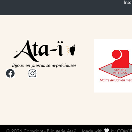
Insc
Bijoux en pierres semi-précieuses
© 2026 Copyright - Bijouterie Ata-ï
Made with
by COM1B