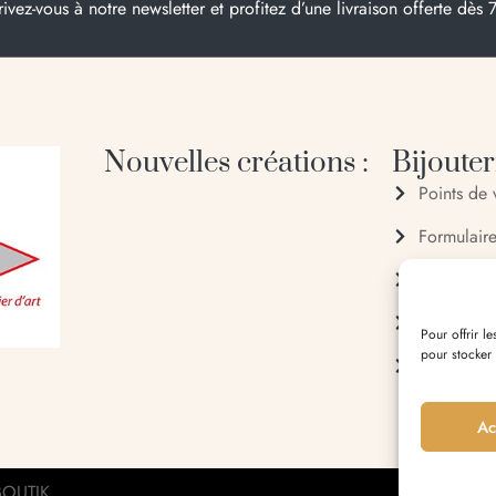
rivez-vous à notre newsletter et profitez d’une livraison offerte dès 
Nouvelles créations :
Bijouteri
Points de 
Formulair
04 95 28
06 20 88
Pour offrir l
pour stocker
Entrée du 
Ac
OUTIK