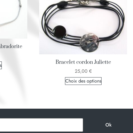
abradorite
Bracelet cordon Juliette
s
25,00
€
Choix des options