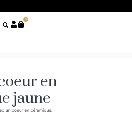
0
 coeur en
e jaune
vec un coeur en céramique.