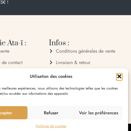
75€ !
e Ata-ï :
Infos :
vente
Conditions générales de vente
e de contact
Livraison & retour
 72 70
Politique de confidentialité
Utilisation des cookies
 32 65
Mentions légales
es meilleures expériences, nous utilisons des technologies telles que les cookies
 et/ou accéder aux informations des appareils.
village 20119 Bastelica
cepter
Refuser
Voir les préférences
Politique de cookies