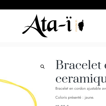
Bracelet
ceramiqu
Bracelet en cordon ajustable a
Coloris présenté : jaune.