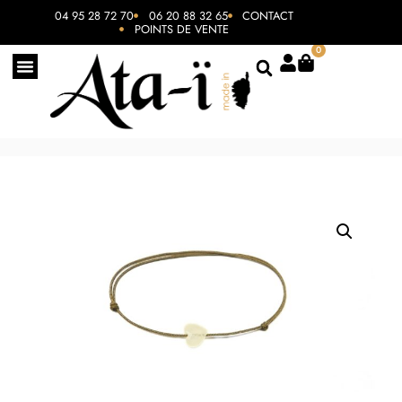
04 95 28 72 70
06 20 88 32 65
CONTACT
POINTS DE VENTE
0