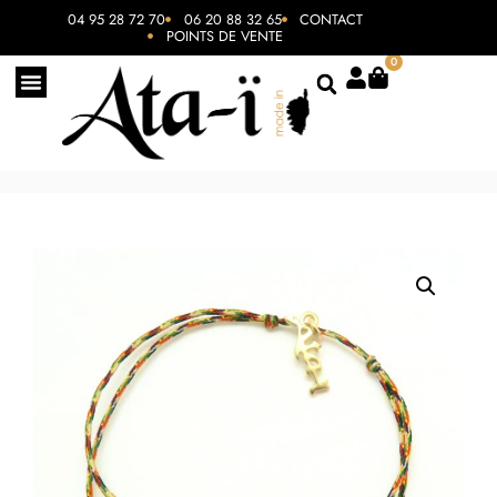
04 95 28 72 70
06 20 88 32 65
CONTACT
POINTS DE VENTE
0