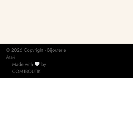
© 2026 Copyright - Bijouterie
Ata-ï
Made with
by
COM1BOUTIK