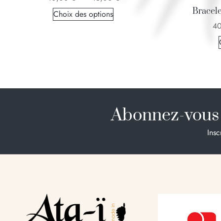
Bracele
Choix des options
4
Abonnez-vous 
Insc