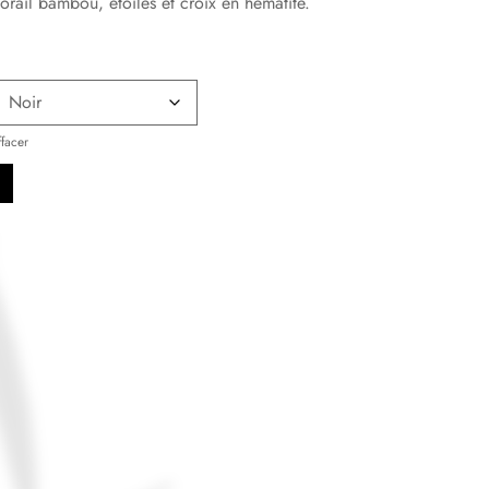
orail bambou, étoiles et croix en hématite.
ffacer