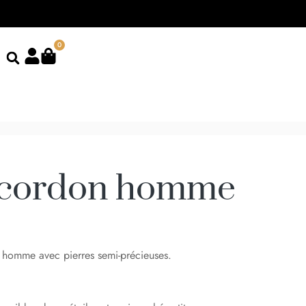
0
 cordon homme
r homme avec pierres semi-précieuses.