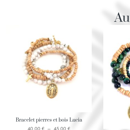
Au
Bracelet pierres et bois Lucia
40,00
€
–
45,00
€