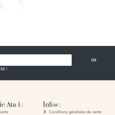
75€ !
e Ata-ï :
Infos :
vente
Conditions générales de vente