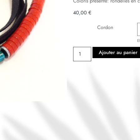
Coloris présenté: rondelles en c
40,00
€
Cordon
E
Ajouter au panier