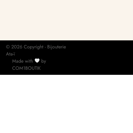
© 2026 Copyright - Bijouterie
Ata-ï
Made with
by
COM1BOUTIK