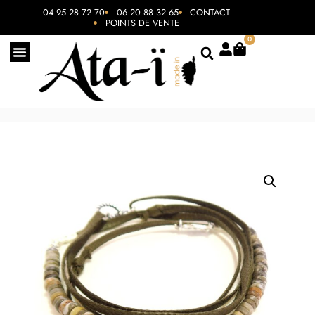
04 95 28 72 70
06 20 88 32 65
CONTACT
POINTS DE VENTE
0