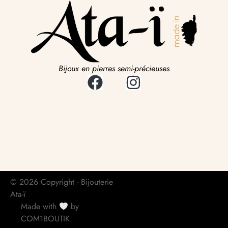
Bijoux en pierres semi-précieuses
© 2026 Copyright - Bijouterie
Ata-ï
Made with
by
COM1BOUTIK