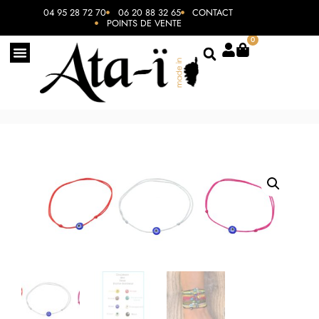
04 95 28 72 70
06 20 88 32 65
CONTACT
POINTS DE VENTE
0