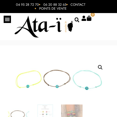
04 95 28 72 70
06 20 88 32 65
CONTACT
POINTS DE VENTE
0