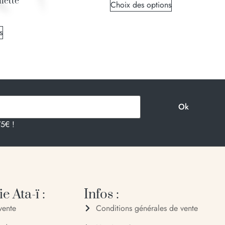
iette
Choix des options
s
75€ !
e Ata-ï :
Infos :
vente
Conditions générales de vente