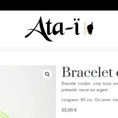
Bracelet 
Bracelet cordon cinq tours av
présenté: nacre sur argent.
Longueur: 80 cm. On aime: s’enr
25,00
€