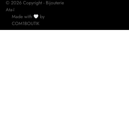
© 2026 Copyright - Bijouterie
Ata-ï
Made with
by
COM1BOUTIK