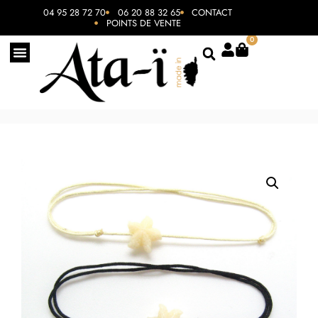
04 95 28 72 70
06 20 88 32 65
CONTACT
POINTS DE VENTE
0