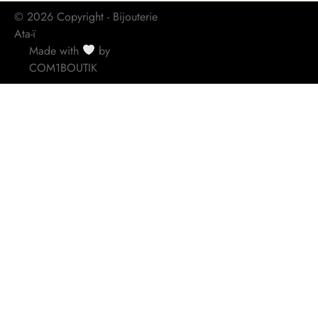
© 2026 Copyright - Bijouterie
Ata-ï
Made with
by
COM1BOUTIK