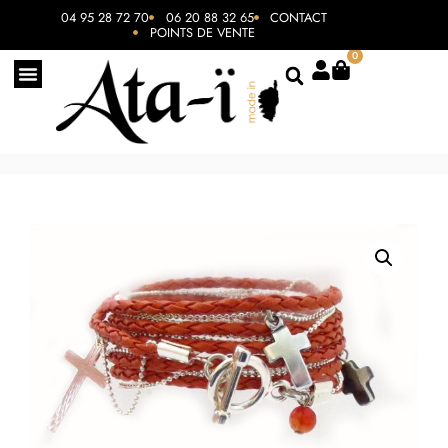
04 95 28 72 70
06 20 88 32 65
CONTACT
POINTS DE VENTE
0