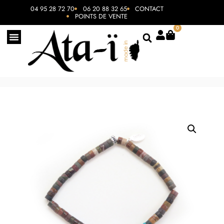
04 95 28 72 70
06 20 88 32 65
CONTACT
POINTS DE VENTE
0