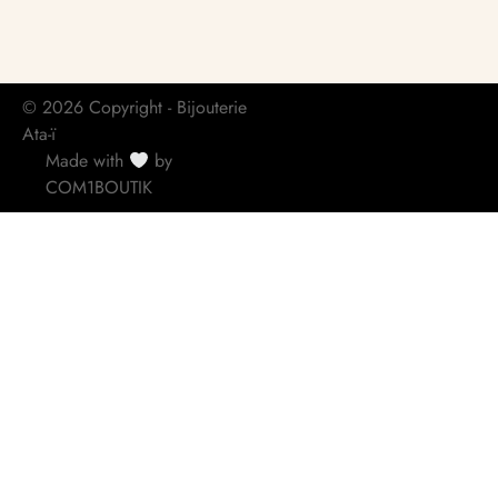
© 2026 Copyright - Bijouterie
Ata-ï
Made with
by
COM1BOUTIK