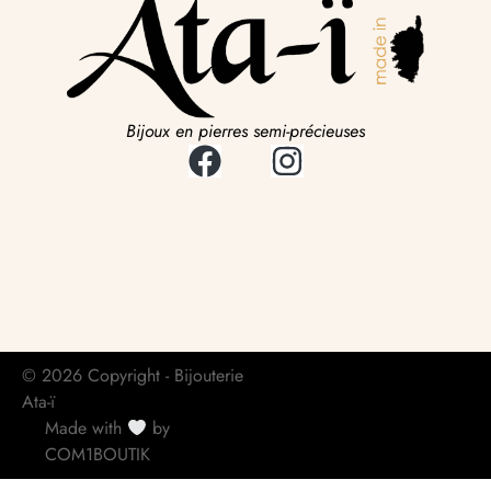
Bijoux en pierres semi-précieuses
© 2026 Copyright - Bijouterie
Ata-ï
Made with
by
COM1BOUTIK