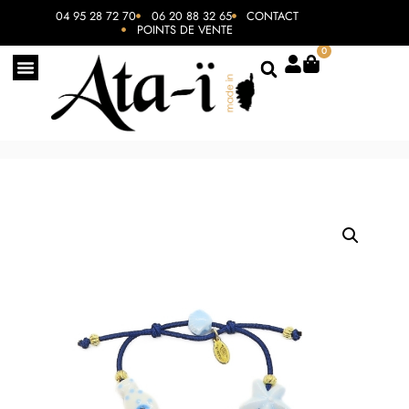
04 95 28 72 70
06 20 88 32 65
CONTACT
POINTS DE VENTE
0