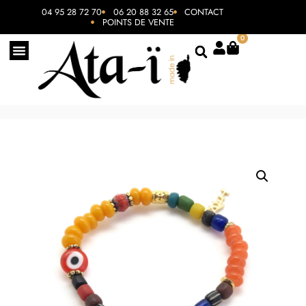
04 95 28 72 70
06 20 88 32 65
CONTACT
POINTS DE VENTE
0