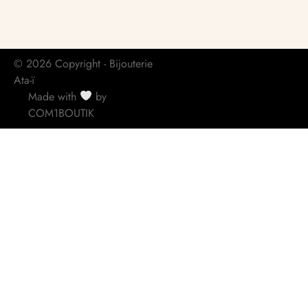
© 2026 Copyright - Bijouterie
Ata-ï
Made with
by
COM1BOUTIK