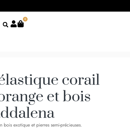
0
élastique corail
range et bois
addalena
n bois exotique et pierres semi-précieuses.