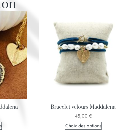
ion
ddalena
Bracelet velours Maddalena
45,00
€
s
Choix des options