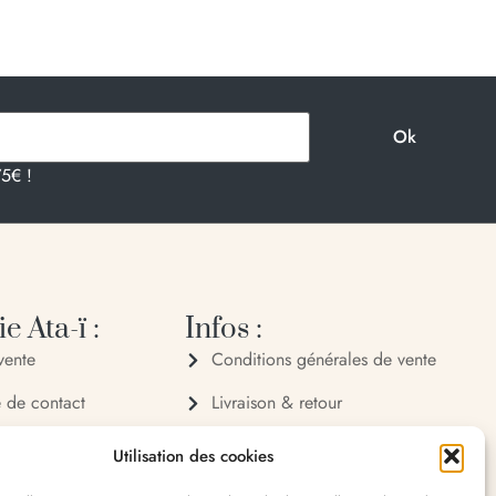
75€ !
e Ata-ï :
Infos :
vente
Conditions générales de vente
e de contact
Livraison & retour
 72 70
Politique de confidentialité
Utilisation des cookies
 32 65
Mentions légales