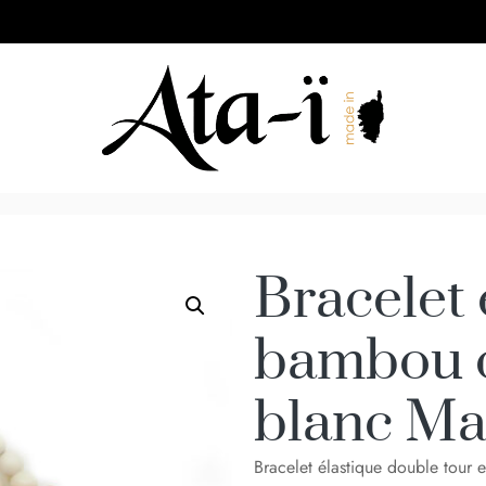
Bracelet 
bambou o
blanc M
Bracelet élastique double tour e