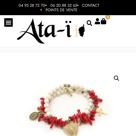
04 95 28 72 70
06 20 88 32 65
CONTACT
POINTS DE VENTE
0