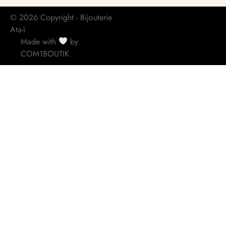
© 2026 Copyright - Bijouterie
Ata-ï
Made with
by
COM1BOUTIK