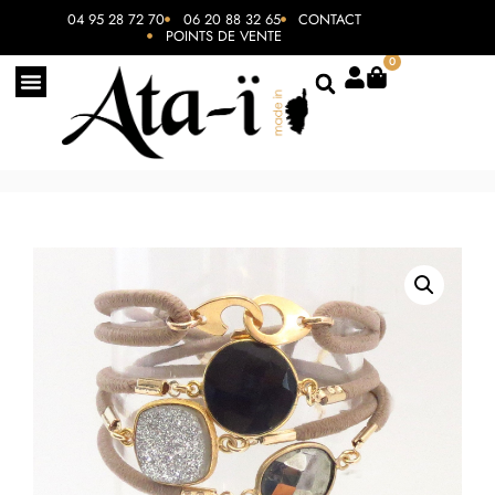
04 95 28 72 70
06 20 88 32 65
CONTACT
POINTS DE VENTE
0