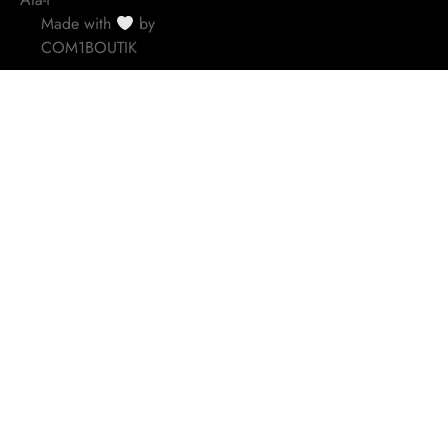
Made with
by
COM1BOUTIK