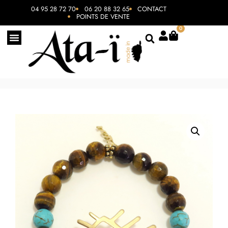
04 95 28 72 70
06 20 88 32 65
CONTACT
POINTS DE VENTE
0