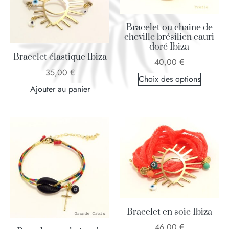
Bracelet ou chaine de
cheville brésilien cauri
doré Ibiza
Bracelet élastique Ibiza
40,00
€
35,00
€
Choix des options
Ajouter au panier
Bracelet en soie Ibiza
46,00
€