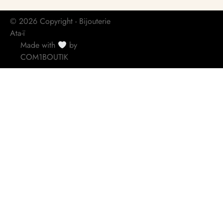
© 2026 Copyright - Bijouterie
Ata-ï
Made with
by
COM1BOUTIK