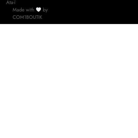
Ata-ï
Made with
by
COM1BOUTIK