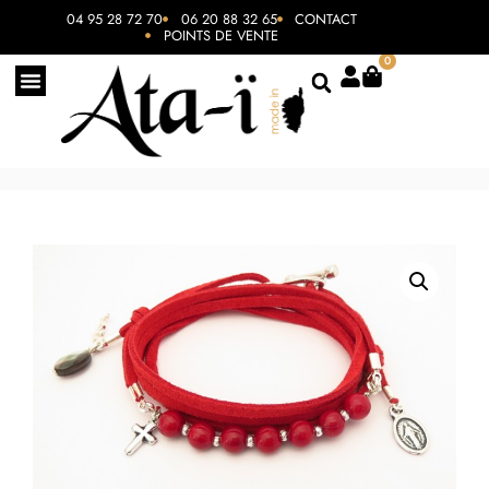
04 95 28 72 70
06 20 88 32 65
CONTACT
POINTS DE VENTE
0