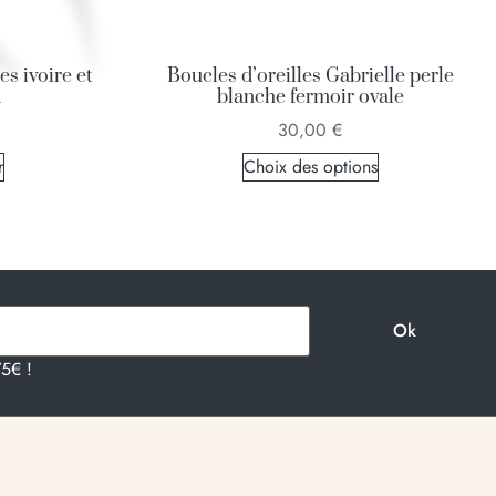
es ivoire et
Boucles d’oreilles Gabrielle perle
d
blanche fermoir ovale
30,00
€
r
Choix des options
75€ !