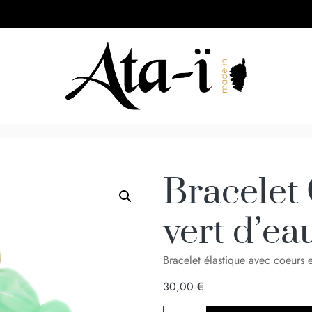
Bracelet
vert d’ea
Bracelet élastique avec coeurs en
30,00
€