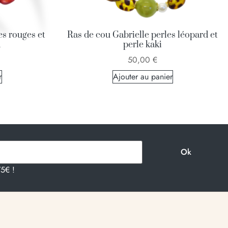
es rouges et
Ras de cou Gabrielle perles léopard et
d
perle kaki
50,00
€
r
Ajouter au panier
75€ !