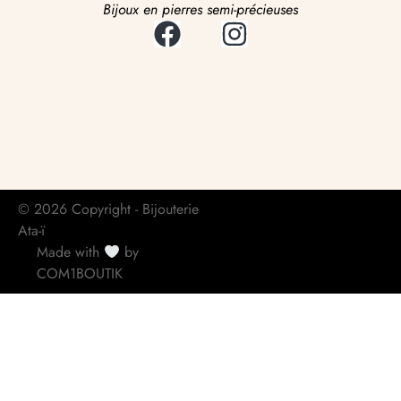
Bijoux en pierres semi-précieuses
© 2026 Copyright - Bijouterie
Ata-ï
Made with
by
COM1BOUTIK