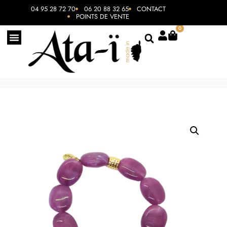
04 95 28 72 70
06 20 88 32 65
CONTACT
POINTS DE VENTE
0