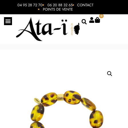
04 95 28 72 70
06 20 88 32 65
CONTACT
POINTS DE VENTE
0