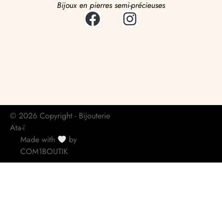
Bijoux en pierres semi-précieuses
© 2026 Copyright - Bijouterie
Ata-ï
Made with
by
COM1BOUTIK