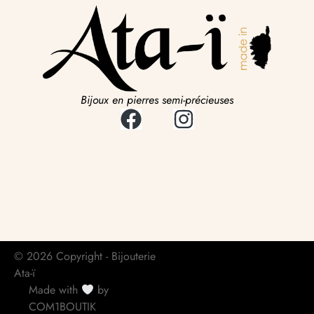
Bijoux en pierres semi-précieuses
© 2026 Copyright - Bijouterie
Ata-ï
Made with
by
COM1BOUTIK