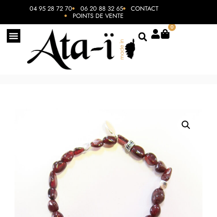
04 95 28 72 70
06 20 88 32 65
CONTACT
POINTS DE VENTE
0