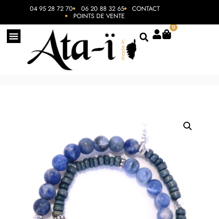
04 95 28 72 70
06 20 88 32 65
CONTACT
POINTS DE VENTE
0