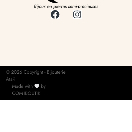
Bijoux en pierres semi-précieuses
© 2026 Copyright - Bijouterie
Ata-ï
Made with
by
COM1BOUTIK