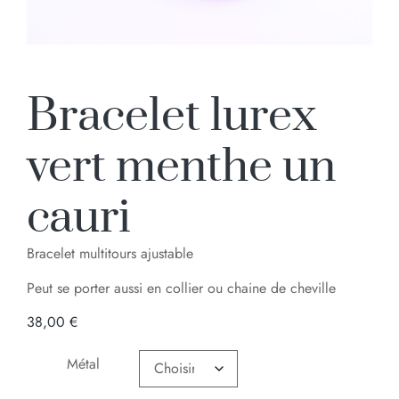
Bracelet lurex
vert menthe un
cauri
Bracelet multitours ajustable
Peut se porter aussi en collier ou chaine de cheville
38,00
€
Métal