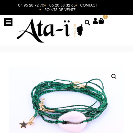
04 95 28 72 70
06 20 88 32 65
CONTACT
POINTS DE VENTE
0