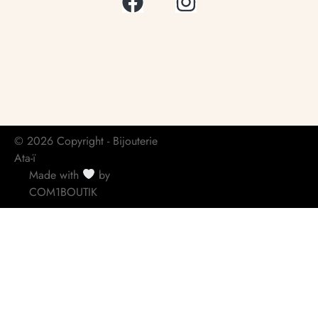
© 2026 Copyright - Bijouterie
Ata-ï
Made with
by
COM1BOUTIK