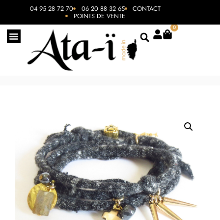
04 95 28 72 70
06 20 88 32 65
CONTACT
POINTS DE VENTE
0