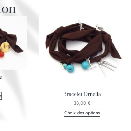
ion
la
Bracelet Ornella
s
38,00
€
Choix des options