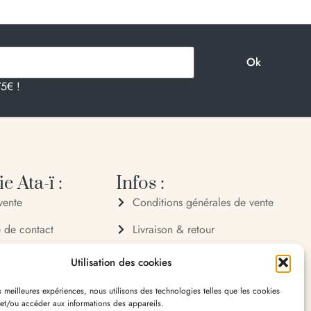
75€ !
e Ata-ï :
Infos :
vente
Conditions générales de vente
e de contact
Livraison & retour
 72 70
Politique de confidentialité
Utilisation des cookies
 32 65
Mentions légales
es meilleures expériences, nous utilisons des technologies telles que les cookies
 et/ou accéder aux informations des appareils.
village 20119 Bastelica