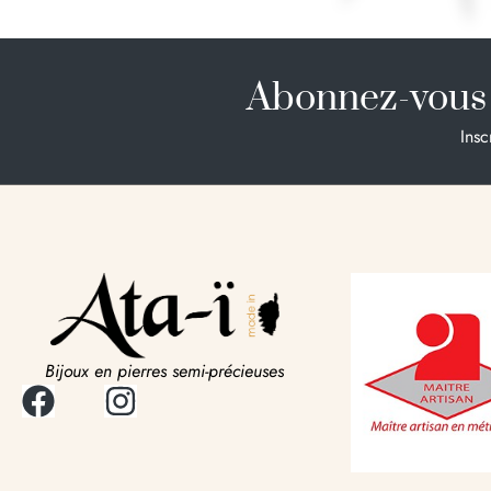
Abonnez-vous 
Insc
Bijoux en pierres semi-précieuses