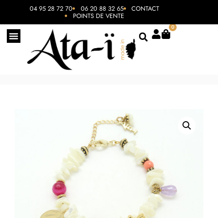
04 95 28 72 70
06 20 88 32 65
CONTACT
POINTS DE VENTE
0