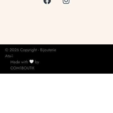
© 2026 Copyright - Bijouterie
Ata-ï
Made with
by
COM1BOUTIK