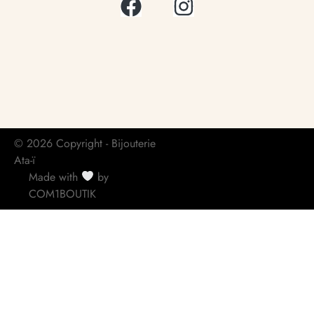
© 2026 Copyright - Bijouterie
Ata-ï
Made with
by
COM1BOUTIK