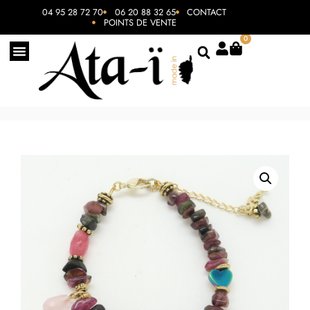
04 95 28 72 70
06 20 88 32 65
CONTACT
POINTS DE VENTE
0