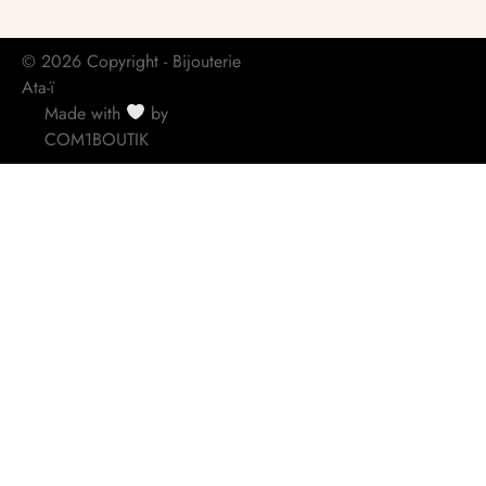
© 2026 Copyright - Bijouterie
Ata-ï
Made with
by
COM1BOUTIK