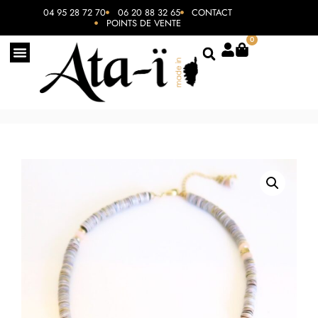
04 95 28 72 70
06 20 88 32 65
CONTACT
POINTS DE VENTE
0