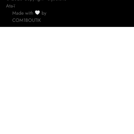
Ata-ï
Made with
by
COM1BOUTIK