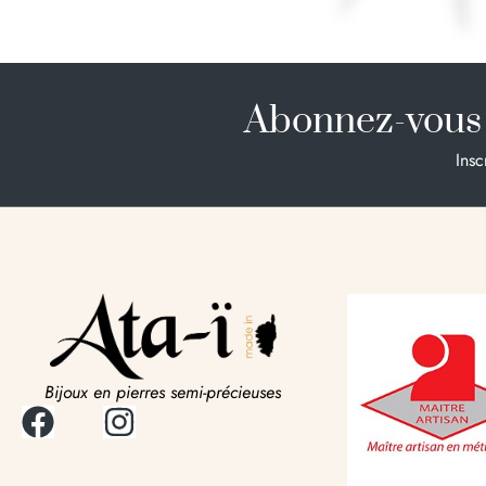
Abonnez-vous 
Insc
Bijoux en pierres semi-précieuses