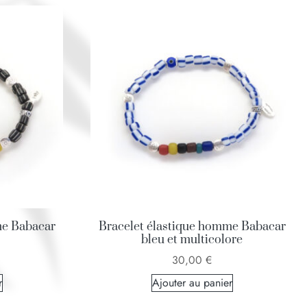
me Babacar
Bracelet élastique homme Babacar
bleu et multicolore
30,00
€
r
Ajouter au panier