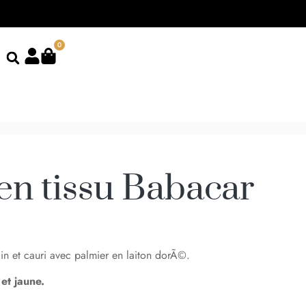
0
en tissu Babacar
cain et cauri avec palmier en laiton dorÃ©.
et jaune.