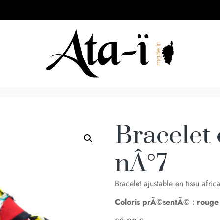
Bracelet 
nÂ°7
Bracelet ajustable en tissu afri
Coloris prÃ©sentÃ© : rouge 