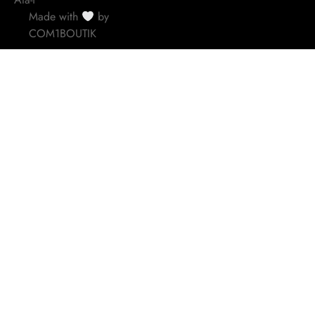
Made with
by
COM1BOUTIK