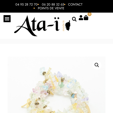
04 95 28 72 70
06 20 88 32 65
CONTACT
POINTS DE VENTE
0